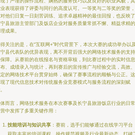
展现了严谨的操作流程、娴熟的服务技巧以及良好的职业风貌，
专业表现获得了评委与同行的高度认可。一等奖与二等奖的荣誉
是对他们日复一日刻苦训练、追求卓越精神的最佳回报，也反映
长宁县旅游主管部门及饭店企业对服务质量常抓不懈、精益求精
管理成果。
值得关注的是，在“互联网+”时代背景下，本次大赛的成功举办以
长宁县代表队的优异表现，离不开背后强大的网络技术服务的支
与保障。从赛前的在线报名与资格审核，到比赛过程中的实时信
发布、成绩录入与统计，再到赛后的宣传推广与经验交流，高效
稳定的网络技术平台贯穿始终，确保了赛事流程的顺畅与公正。
体现了现代信息技术对传统服务业竞赛模式与服务流程的深刻赋
能。
具体而言，网络技术服务在本次赛事及长宁县旅游饭店行业的日
运营中发挥了多重关键作用：
技能培训与知识共享
：赛前，选手们能够通过在线学习平台
获取丰富的培训课程、操作规范视频及行业最新动态，打破