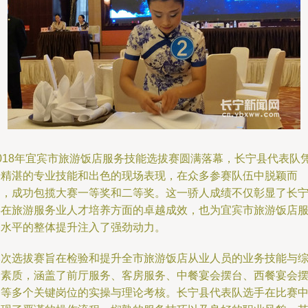
2018年宜宾市旅游饭店服务技能选拔赛圆满落幕，长宁县代表队
借精湛的专业技能和出色的现场表现，在众多参赛队伍中脱颖而
出，成功包揽大赛一等奖和二等奖。这一骄人成绩不仅彰显了长
县在旅游服务业人才培养方面的卓越成效，也为宜宾市旅游饭店
务水平的整体提升注入了强劲动力。
本次选拔赛旨在检验和提升全市旅游饭店从业人员的业务技能与
合素质，涵盖了前厅服务、客房服务、中餐宴会摆台、西餐宴会
台等多个关键岗位的实操与理论考核。长宁县代表队选手在比赛