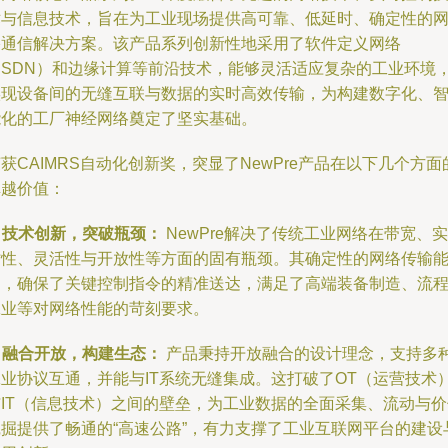
术与信息技术，旨在为工业现场提供高可靠、低延时、确定性的
络通信解决方案。该产品系列创新性地采用了软件定义网络
（SDN）和边缘计算等前沿技术，能够灵活适应复杂的工业环境
实现设备间的无缝互联与数据的实时高效传输，为构建数字化、
能化的工厂神经网络奠定了坚实基础。
获CAIMRS自动化创新奖，突显了NewPre产品在以下几个方面
卓越价值：
. 技术创新，突破瓶颈：
NewPre解决了传统工业网络在带宽、实
时性、灵活性与开放性等方面的固有瓶颈。其确定性的网络传输
力，确保了关键控制指令的精准送达，满足了高端装备制造、流
工业等对网络性能的苛刻要求。
. 融合开放，构建生态：
产品秉持开放融合的设计理念，支持多
工业协议互通，并能与IT系统无缝集成。这打破了OT（运营技术
与IT（信息技术）之间的壁垒，为工业数据的全面采集、流动与价
挖掘提供了畅通的“高速公路”，有力支撑了工业互联网平台的建设